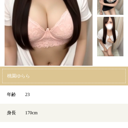
桃園ゆらら
年齢
23
身長
170
cm