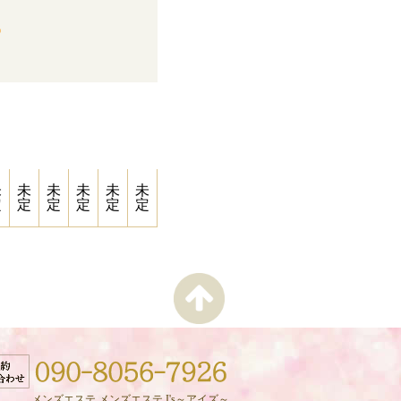
未
未
未
未
未
未
定
定
定
定
定
定
メンズエステ メンズエステ I's～アイズ～