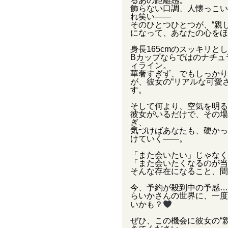
るあの距離感。
飾らない口調、人懐っこい
れ笑い——
そのひとつひとつが、“親
になって、あなたの心をほ
身長165cmのスッキリと
Bカップならではのナチュ
ィライン。
華奢すぎず、でもしっかり
が、彼女の“リアルな可愛
す。
そして何より、空気を明る
彼女がいるだけで、その場
ぎ、
気づけばあなたも、硬かっ
けていく——。
「また会いたい」じゃなく
「また会いたくなるのが当
そんな存在になること、間
今、予約が殺到中の予感…
らいかさんの世界に、一度
いかも？
ぜひ、この機会に彼女の“