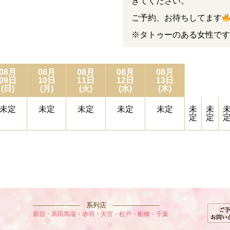
きてください。
ご予約、お待ちしてます
※タトゥーのある女性です
08月
08月
08月
08月
08月
09日
10日
11日
12日
13日
(日)
(月)
(火)
(水)
(木)
未定
未定
未定
未定
未定
未
未
定
定
——————— 系列店 ———————
新宿・高田馬場・赤羽・大宮・松戸・船橋・千葉