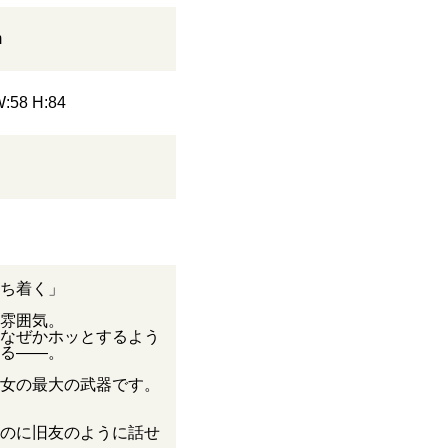
m
W:58 H:84
ち着く」
雰囲気。
なぜかホッとするよう
る——。
女の最大の武器です。
のに旧友のように話せ