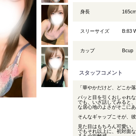
身長
165
c
スリーサイズ
B:83 
カップ
B
cup
スタッフコメント
「華やかだけど、どこか落
パッと目を引くおしゃれな
でも、いざ話してみると、
な居心地のよさがそこにあ
そんなギャップこそが、彼
見た目はもちろん可愛い。
でもそれ以上に、初対面な