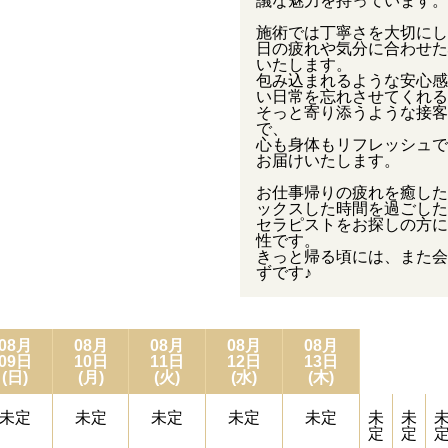
議な魅力を持っています。
施術では丁寧さを大切にし
日の疲れや気分に合わせた
いたします。
包み込まれるような安心感
い日常を忘れさせてくれる
そっと寄り添うような接客
で、
心も身体もリフレッシュで
お届けいたします。
お仕事帰りの疲れを癒した
ックスした時間を過ごした
セラピストをお探しの方に
性です。
きっと帰る頃には、また会
ずです♪
08月
08月
08月
08月
08月
09日
10日
11日
12日
13日
(日)
(月)
(火)
(水)
(木)
未定
未定
未定
未定
未定
未
未
定
定