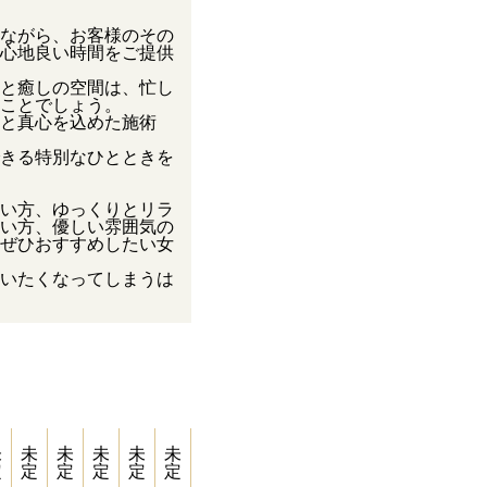
ながら、お客様のその
心地良い時間をご提供
と癒しの空間は、忙し
ことでしょう。
と真心を込めた施術
きる特別なひとときを
い方、ゆっくりとリラ
い方、優しい雰囲気の
ぜひおすすめしたい女
いたくなってしまうは
未
未
未
未
未
未
定
定
定
定
定
定