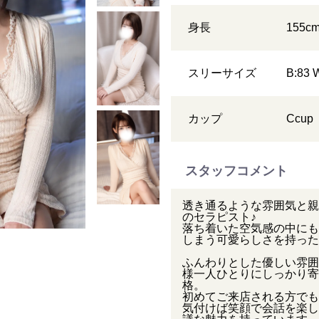
身長
155
c
スリーサイズ
B:83 
カップ
C
cup
スタッフコメント
透き通るような雰囲気と親
のセラピスト♪
落ち着いた空気感の中にも
しまう可愛らしさを持った
ふんわりとした優しい雰囲
様一人ひとりにしっかり寄
格。
初めてご来店される方でも
気付けば笑顔で会話を楽し