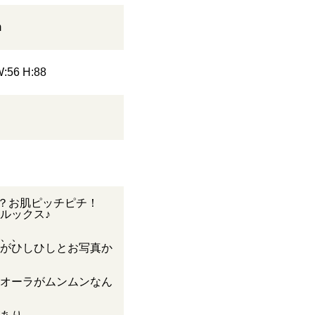
m
W:56 H:88
？お肌ピッチピチ！
ルックス♪
、、
がひしひしとお写真か
オーラがムンムンなん