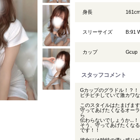
身長
161
c
スリーサイズ
B:91 
カップ
G
cup
スタッフコメント
Gカップのグラドル！？！
ピチピチしていて激カワな
このスタイルはたまげます
守ってあげたくなるオーラ
ら
伝わらないでしょうか...！
そう、守ってあげたくなる
です！！