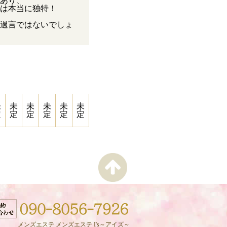
あり、
は本当に独特！
過言ではないでしょ
未
未
未
未
未
未
定
定
定
定
定
定
メンズエステ メンズエステ I's～アイズ～