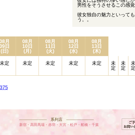
彼女には独特の儚い感じが
男性をそうさせるこの感覚
彼女独自の魅力といっても
う。。
08月
08月
08月
08月
08月
09日
10日
11日
12日
13日
(日)
(月)
(火)
(水)
(木)
未定
未定
未定
未定
未定
未
未
定
定
6375
——————— 系列店 ———————
新宿・高田馬場・赤羽・大宮・松戸・船橋・千葉