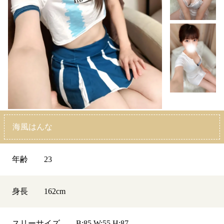
海風はんな
年齢
23
身長
162
cm
スリーサイズ
B:85 W:55 H:87